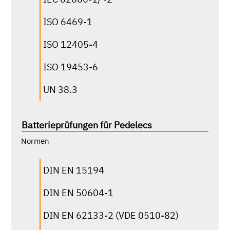
MIL-STD-810H
ISO 6469-1
TSM0502G
ISO 12405-4
ISO 19453-6
klicken für mehr Infos
UN 38.3
u.a. nach folgenden Normen:
Batterieprüfungen für Pedelecs
Normen
DIN EN DIN EN 60068-2-68
MIL-STD-810G
DIN EN 15194
RTCA DO-160/li>
DIN EN 50604-1
DIN SPEC 79009
DIN EN 62133-2 (VDE 0510-82)