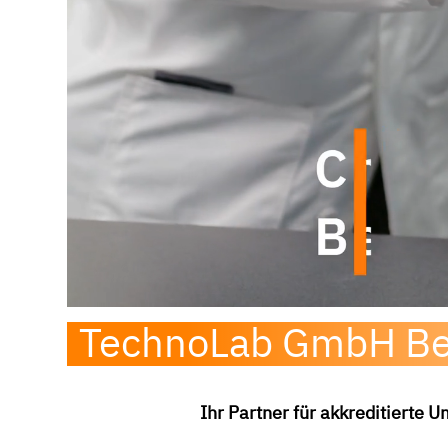
TechnoLab GmbH Be
Ihr Partner für akkreditierte